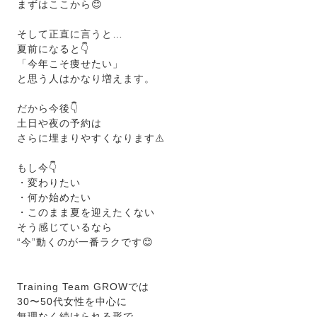
まずはここから😊
そして正直に言うと…
夏前になると👇
「今年こそ痩せたい」
と思う人はかなり増えます。
だから今後👇
土日や夜の予約は
さらに埋まりやすくなります⚠️
もし今👇
・変わりたい
・何か始めたい
・このまま夏を迎えたくない
そう感じているなら
“今”動くのが一番ラクです😊
Training Team GROWでは
30〜50代女性を中心に
無理なく続けられる形で