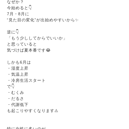
なぜか？
今始めると👇
7月・8月に
“見た目の変化”が出始めやすいから✨
逆に👇
「もう少ししてからでいいか」
と思っていると
気づけば夏本番です😂
しかも6月は
・湿度上昇
・気温上昇
・冷房生活スタート
で👇
・むくみ
・だるさ
・代謝低下
も起こりやすくなります⚠️
特に女性に多いのが