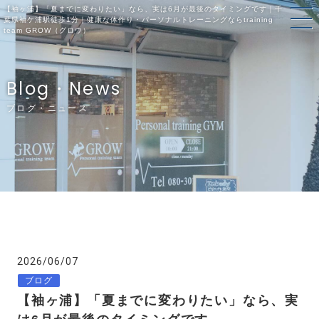
【袖ヶ浦】「夏までに変わりたい」なら、実は6月が最後のタイミングです｜千
葉県袖ケ浦駅徒歩1分｜健康な体作り・パーソナルトレーニングならtraining
team GROW（グロウ）
Blog・News
ブログ・ニュース
2026/06/07
ブログ
【袖ヶ浦】「夏までに変わりたい」なら、実