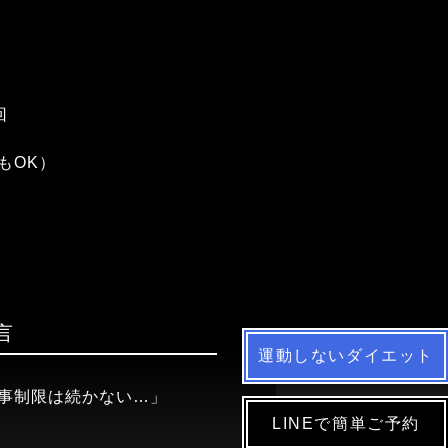
回
もOK）
言
運動しないダイエット
事制限は続かない…」
LINEで簡単ご予約