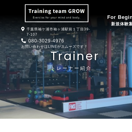
トレーナー紹介｜千葉県袖ケ浦駅徒歩1分｜健康な体作り・パーソナルトレーニングならtraini
For Begi
新規体験
千葉県袖ケ浦市袖ヶ浦駅前１丁目39-
7-107
080-3029-4976
お問い合わせはLINEがスムーズです！
Trainer
トレーナー紹介