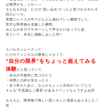
は無理かも」とか——
そんなものは、ただの“思い込み”だったと気づかされた今
回のレース。
実際にレースの中でどんどん崩れていく瞬間でした。
苦手な障害物を克服した瞬間。
みんなが全力でサポートして声をかけあってた姿。
見ていて、本当に感動しました🥹✨
スパルタンレースって、
ただのフィジカルの勝負じゃなくて、
“自分の限界”をちょっと超えてみる
体験
だと思っていて。
・自分の可能性に気づけたり
・仲間との絆が深まったり
・走り終えたあと、なんかちょっと自信がついてたり
そんな“不思議なご褒美”があるイベントなんですよね😌
もちろん、障害物で悔しい思いをした場面もありました！
笑