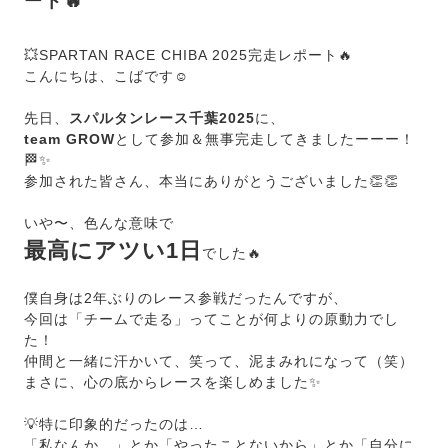
ート🔥
💥SPARTAN RACE CHIBA 2025完走レポート🔥
こんにちは、こばです☺️
先日、
スパルタンレース千葉2025
に、
team GROW
として参加＆無事完走してきましたーーー！
🏁✨
参加された皆さん、本当にありがとうございました👏👏
いや〜、色んな意味で
最高にアツい1日
でした🔥
僕自身は2年ぶりのレース参戦だったんですが、
今回は「チームで走る」ってことが何よりの原動力でし
た！
仲間と一緒に汗かいて、笑って、泥まみれになって（笑）
まさに、心の底からレースを楽しめました✨
💡特に印象的だったのは…
「私なんか...」とか「やったことないから」とか「自分に