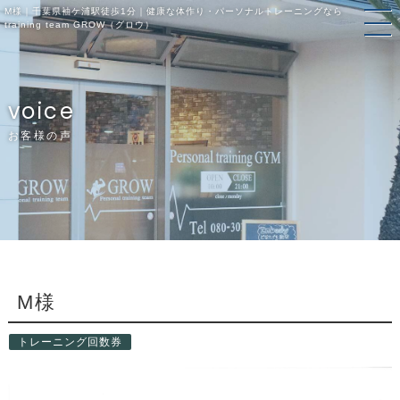
M様｜千葉県袖ケ浦駅徒歩1分｜健康な体作り・パーソナルトレーニングなら
training team GROW（グロウ）
voice
お客様の声
M様
トレーニング回数券