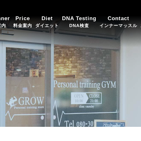
eam GROW（グロウ）
nner
Price
Diet
DNA Testing
Contact
案内
料金案内
ダイエット
DNA検査
インナーマッスル