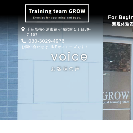
S.K様｜千葉県袖ケ浦駅徒歩1分｜健康な体作り・パーソナルトレーニングならtraining t
For Begi
新規体験
千葉県袖ケ浦市袖ヶ浦駅前１丁目39-
7-107
080-3029-4976
お問い合わせはLINEがスムーズです！
voice
お客様の声