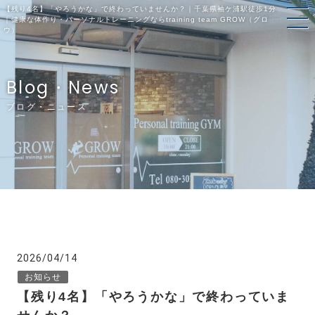
【残り4名】「やろうかな」で終わっていませんか？｜千葉県袖ケ浦駅徒歩1分
｜健康な体作り・パーソナルトレーニングならtraining team GROW（グロ
ウ）
Blog・News
ブログ・ニュース
2026/04/14
お知らせ
【残り4名】「やろうかな」で終わっていま