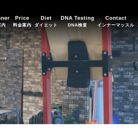
ing team GROW（グロウ）
nner
Price
Diet
DNA Testing
Contact
案内
料金案内
ダイエット
DNA検査
インナーマッスル