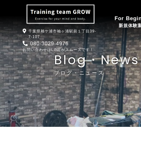
ブログ・ニュース｜千葉県袖ケ浦駅徒歩1分｜健康な体作り・パーソナルトレーニングならtrain
For Begi
新規体験
千葉県袖ケ浦市袖ヶ浦駅前１丁目39-
7-107
080-3029-4976
お問い合わせはLINEがスムーズです！
Blog・News
ブログ・ニュース