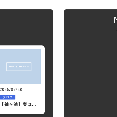
g
2026/07/28
ブログ
【袖ヶ浦】実は体重よりも○○を見る人の方が成功します｜ダイエットが続く人の共通点